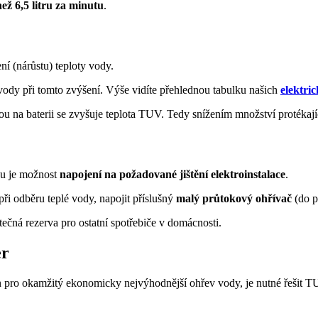
než 6,5 litru za minutu
.
í (nárůstu) teploty vody.
ody při tomto zvýšení. Výše vidíte přehlednou tabulku našich
elektri
 na baterii se zvyšuje teplota TUV. Tedy snížením množství protékají
du je možnost
napojení na požadované jištění elektroinstalace
.
ři odběru teplé vody, napojit příslušný
malý průtokový ohřívač
(do p
atečná rezerva pro ostatní spotřebiče v domácnosti.
er
kon pro okamžitý ekonomicky nejvýhodnější ohřev vody, je nutné řešit