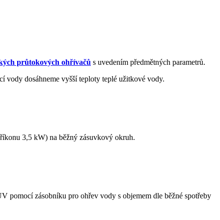
ckých průtokových ohřívačů
s uvedením předmětných parametrů.
cí vody dosáhneme vyšší teploty teplé užitkové vody.
říkonu 3,5 kW) na běžný zásuvkový okruh.
 TUV pomocí zásobníku pro ohřev vody s objemem dle běžné spotřeby