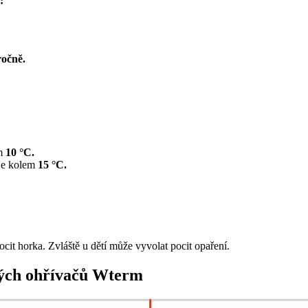
:
ročně.
em
10 °C.
je kolem
15 °C.
cit horka. Zvláště u dětí může vyvolat pocit opaření.
vých ohřívačů Wterm