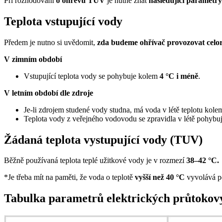
Při rozhodování
o ohřevu TUV
je nutné znát
následující parametry
Teplota vstupující vody
Předem je nutno si uvědomit,
zda budeme ohřívač provozovat celo
V zimním období
Vstupující teplota vody se pohybuje kolem
4 °C i méně
.
V letním období dle zdroje
Je-li zdrojem studené vody studna, má voda v létě teplotu kol
Teplota vody z veřejného vodovodu se zpravidla v létě pohybu
Žádaná teplota vystupující vody (TUV)
Běžně používaná teplota teplé užitkové vody je v rozmezí
38–42 °C.
*Je třeba mít na paměti, že voda o teplotě
vyšší než 40 °C
vyvolává po
Tabulka parametrů elektrických průtoko