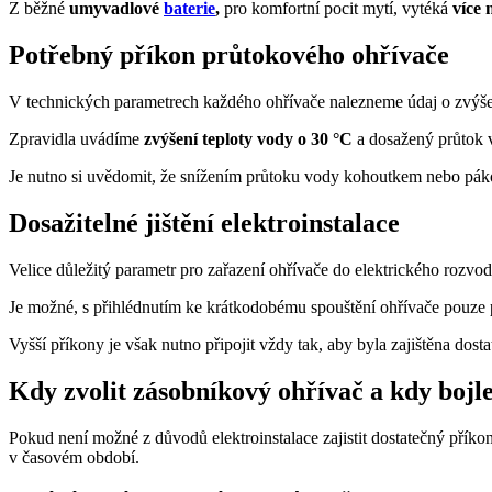
Z běžné
umyvadlové
baterie
,
pro komfortní pocit mytí, vytéká
více 
Potřebný příkon průtokového ohřívače
V technických parametrech každého ohřívače nalezneme údaj o zvýšen
Zpravidla uvádíme
zvýšení teploty vody o 30 °C
a dosažený průtok v
Je nutno si uvědomit, že snížením průtoku vody kohoutkem nebo pákou
Dosažitelné jištění elektroinstalace
Velice důležitý parametr pro zařazení ohřívače do elektrického rozvo
Je možné, s přihlédnutím ke krátkodobému spouštění ohřívače pouze p
Vyšší příkony je však nutno připojit vždy tak, aby byla zajištěna dost
Kdy zvolit zásobníkový ohřívač a kdy bojl
Pokud není možné z důvodů elektroinstalace zajistit dostatečný pří
v časovém období.