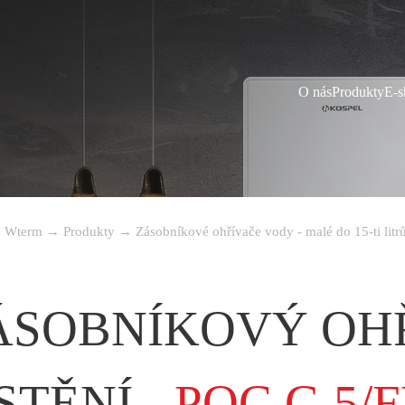
O nás
Produkty
E-s
Wterm
→
Produkty
→
Zásobníkové ohřívače vody - malé do 15-ti litr
ÁSOBNÍKOVÝ OHŘ
STĚNÍ -
POC.G 5/