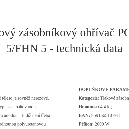
ový zásobníkový ohřívač 
5/FHN 5 - technická data
DOPLŇKOVÉ PARAM
 těleso je rovněž nerezové.
Kategorie:
Tlakové zásobn
typu se smaltovanou
Hmotnost:
4.4 kg
u anodou – tudíž není třeba
EAN:
8591565107911
hodnotnou polyuretanovou
Příkon:
2000 W