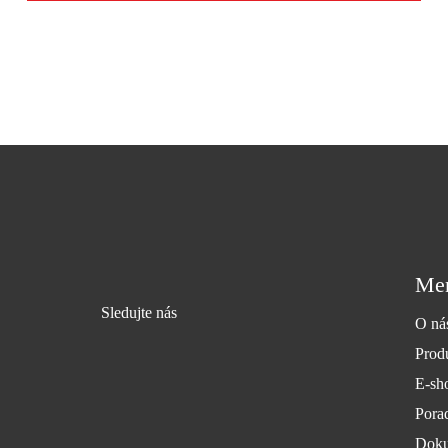
Me
Sledujte nás
O ná
Prod
E-sh
Pora
Doku