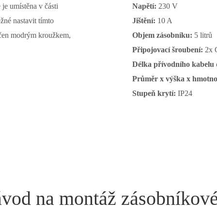
 je umístěna v části
Napětí:
230 V
né nastavit tímto
Jištění:
10 A
načen modrým kroužkem,
Objem zásobníku:
5 litrů
Připojovací šroubení:
2x 
Délka přívodního kabelu 
Průměr x výška x hmotno
Stupeň krytí:
IP24
vod na montáž zásobníkov