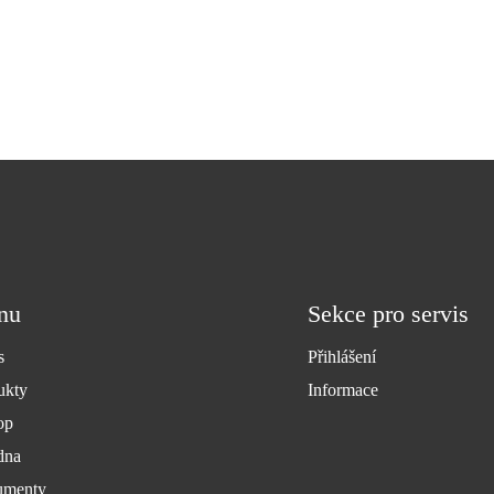
nu
Sekce pro servis
s
Přihlášení
ukty
Informace
op
dna
menty