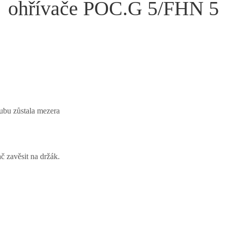
ohřívače POC.G 5/FHN 5
ubu zůstala mezera
č zavěsit na držák.