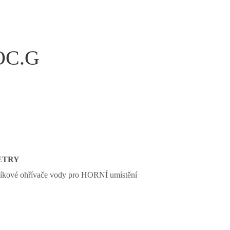
POC.G
ETRY
íkové ohřívače vody pro HORNÍ umístění