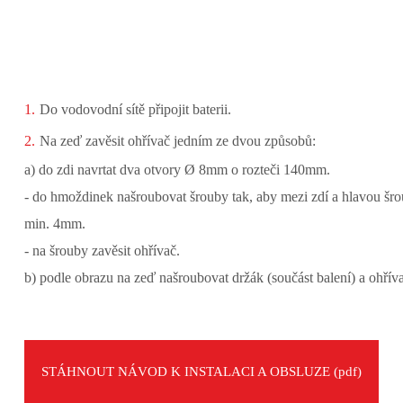
Do vodovodní sítě připojit baterii.
Na zeď zavěsit ohřívač jedním ze dvou způsobů:
a) do zdi navrtat dva otvory Ø 8mm o rozteči 140mm.
- do hmoždinek našroubovat šrouby tak, aby mezi zdí a hlavou šro
min. 4mm.
- na šrouby zavěsit ohřívač.
b) podle obrazu na zeď našroubovat držák (součást balení) a ohříva
STÁHNOUT NÁVOD K INSTALACI A OBSLUZE (pdf)