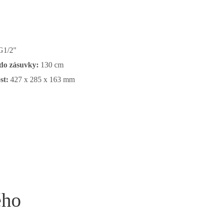
G1/2"
do zásuvky:
130 cm
st:
427 x 285 x 163 mm
ého