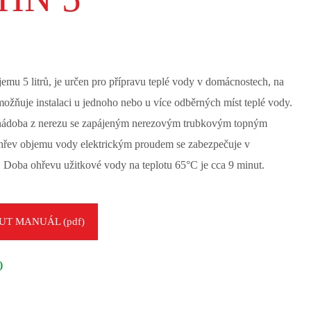
emu 5 litrů, je určen pro přípravu teplé vody v domácnostech, na
možňuje instalaci u jednoho nebo u více odběrných míst teplé vody.
 nádoba z nerezu se zapájeným nerezovým trubkovým topným
ohřev objemu vody elektrickým proudem se zabezpečuje v
oba ohřevu užitkové vody na teplotu 65°C je cca 9 minut.
T MANUÁL (pdf)
)