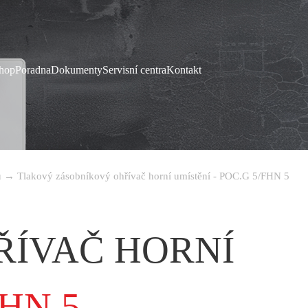
hop
Poradna
Dokumenty
Servisní centra
Kontakt
ů
→
Tlakový zásobníkový ohřívač horní umístění - POC.G 5/FHN 5
ÍVAČ HORNÍ
FHN 5