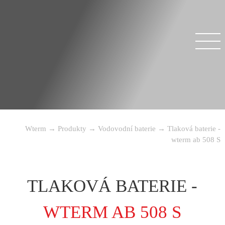
Wterm
→
Produkty
→
Vodovodní baterie
→
Tlaková baterie -
wterm ab 508 S
TLAKOVÁ BATERIE -
WTERM AB 508 S