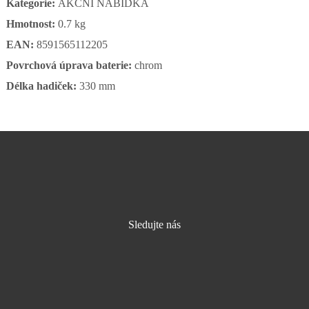
Kategorie:
AKČNÍ NABÍDKA
Hmotnost:
0.7 kg
EAN:
8591565112205
Povrchová úprava baterie:
chrom
Délka hadiček:
330 mm
Sledujte nás