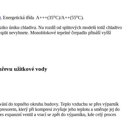
o
o
0
. Energetická třída A+++(35
C)/A++(55
C).
ko úniku chladiva. Na rozdíl od splitových modelů totiž chladivo
split nevyhnete. Monoblokové tepelné čerpadlo přináší vyšší
ohřevu užitkové vody
edávání do topného okruhu budovy. Teplo vzduchu se přes výparník
esorem, který při kompresi zvyšuje jeho teplotu a směruje jej do
s expanzní ventil a vrací se zpět do výparníku, kde celý proces