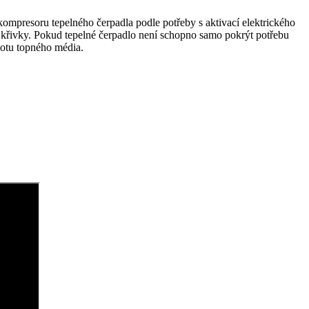
kompresoru tepelného čerpadla podle potřeby s aktivací elektrického
né křivky. Pokud tepelné čerpadlo není schopno samo pokrýt potřebu
lotu topného média.