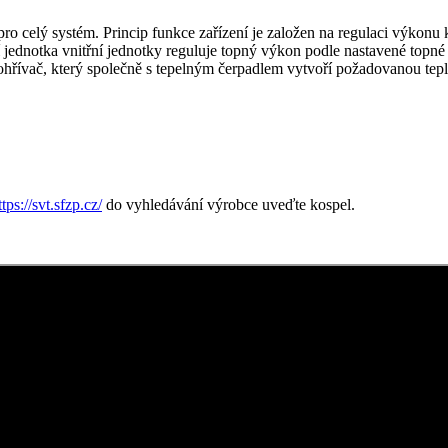
ro celý systém. Princip funkce zařízení je založen na regulaci výkonu 
icí jednotka vnitřní jednotky reguluje topný výkon podle nastavené top
ý ohřívač, který společně s tepelným čerpadlem vytvoří požadovanou tep
ttps://svt.sfzp.cz/
do vyhledávání výrobce uveďte kospel.