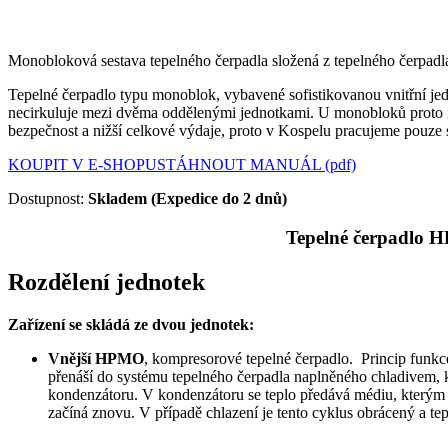
Monobloková sestava tepelného čerpadla složená z tepelného čer
Tepelné čerpadlo typu monoblok, vybavené sofistikovanou vnitřní je
necirkuluje mezi dvěma oddělenými jednotkami. U monobloků proto ne
bezpečnost a nižší celkové výdaje, proto v Kospelu pracujeme pouze 
KOUPIT V E-SHOPU
STÁHNOUT MANUÁL (pdf)
Dostupnost:
Skladem (Expedice do 2 dnů)
Tepelné čerpadlo
H
Rozdělení jednotek
Zařízení se skládá ze dvou jednotek:
Vnější HPMO
, kompresorové tepelné čerpadlo. Princip funkc
přenáší do systému tepelného čerpadla naplněného chladivem, k
kondenzátoru. V kondenzátoru se teplo předává médiu, kterým je
začíná znovu. V případě chlazení je tento cyklus obrácený a t