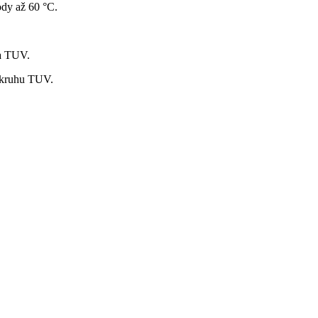
ody až 60 °C.
la TUV.
 okruhu TUV.