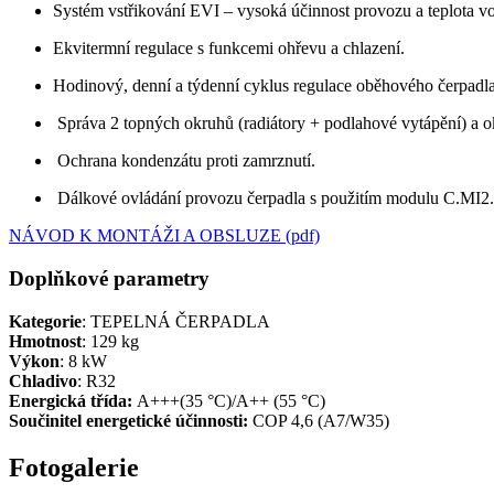
Systém vstřikování EVI – vysoká účinnost provozu a teplota v
Ekvitermní regulace s funkcemi ohřevu a chlazení.
Hodinový, denní a týdenní cyklus regulace oběhového čerpad
Správa 2 topných okruhů (radiátory + podlahové vytápění) a
Ochrana kondenzátu proti zamrznutí.
Dálkové ovládání provozu čerpadla s použitím modulu C.MI2.
NÁVOD K MONTÁŽI A OBSLUZE (pdf)
Doplňkové parametry
Kategorie
: TEPELNÁ ČERPADLA
Hmotnost
: 129 kg
Výkon
: 8 kW
Chladivo
: R32
Energická třída:
A+++(35 °C)/A++ (55 °C)
Součinitel energetické účinnosti:
COP 4,6 (A7/W35)
Fotogalerie