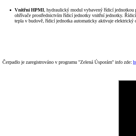
Vnitřní HPMI
, hydraulický modul vybavený řídicí jednotkou p
ohřívače prostřednictvím řídicí jednotky vnitřní jednotky. Říd
tepla v budově, řídicí jednotka automaticky aktivuje elektrick
Čerpadlo je zaregistrováno v programu ''Zelená Úsporám'' info zde:
h