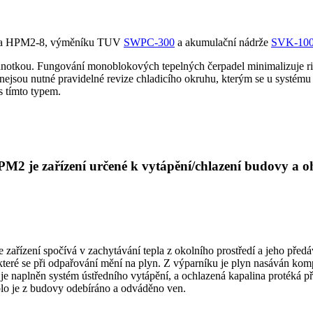
padla HPM2-8, výměníku TUV
SWPC-300
a akumulační nádrže
SVK-10
dnotkou. Fungování monoblokových tepelných čerpadel minimalizuje rizi
jsou nutné pravidelné revize chladicího okruhu, kterým se u systému 
s tímto typem.
PM2
je zařízení určené k vytápění/chlazení budovy a 
e zařízení spočívá v zachytávání tepla z okolního prostředí a jeho př
teré se při odpařování mění na plyn. Z výparníku je plyn nasáván kompr
 naplněn systém ústředního vytápění, a ochlazená kapalina protéká pře
eplo je z budovy odebíráno a odváděno ven.