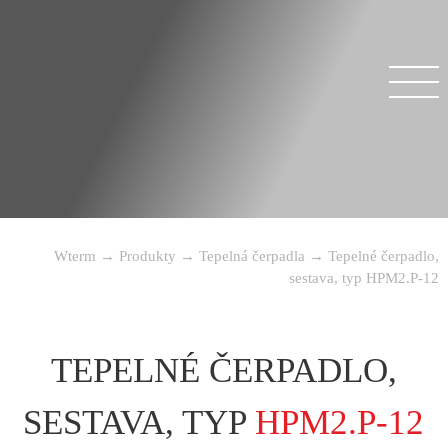
Wterm
→
Produkty
→
Tepelná čerpadla
→
Tepelné čerpadlo,
sestava, typ HPM2.P-12
TEPELNÉ ČERPADLO,
SESTAVA, TYP
HPM2.P-12