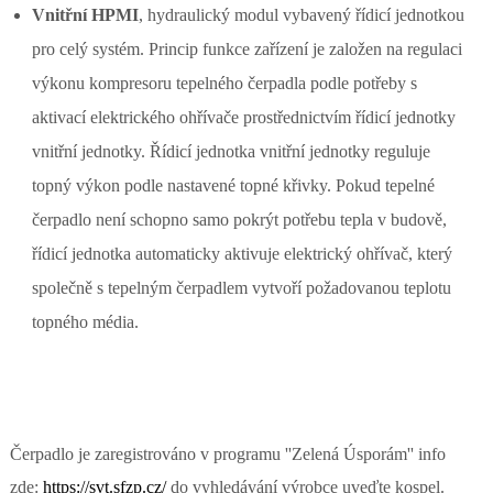
Vnitřní HPMI
, hydraulický modul vybavený řídicí jednotkou
pro celý systém. Princip funkce zařízení je založen na regulaci
výkonu kompresoru tepelného čerpadla podle potřeby s
aktivací elektrického ohřívače prostřednictvím řídicí jednotky
vnitřní jednotky. Řídicí jednotka vnitřní jednotky reguluje
topný výkon podle nastavené topné křivky. Pokud tepelné
čerpadlo není schopno samo pokrýt potřebu tepla v budově,
řídicí jednotka automaticky aktivuje elektrický ohřívač, který
společně s tepelným čerpadlem vytvoří požadovanou teplotu
topného média.
Čerpadlo je zaregistrováno v programu ''Zelená Úsporám'' info
zde:
https://svt.sfzp.cz/
do vyhledávání výrobce uveďte kospel.