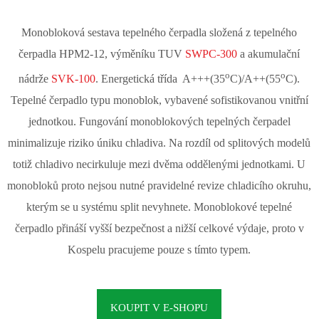
Monobloková sestava tepelného čerpadla složená z tepelného
čerpadla HPM2-12, výměníku TUV
SWPC-300
a akumulační
o
o
nádrže
SVK-100
. Energetická třída A+++(35
C)/A++(55
C).
Tepelné čerpadlo typu monoblok, vybavené sofistikovanou vnitřní
jednotkou. Fungování monoblokových tepelných čerpadel
minimalizuje riziko úniku chladiva. Na rozdíl od splitových modelů
totiž chladivo necirkuluje mezi dvěma oddělenými jednotkami. U
monobloků proto nejsou nutné pravidelné revize chladicího okruhu,
kterým se u systému split nevyhnete. Monoblokové tepelné
čerpadlo přináší vyšší bezpečnost a nižší celkové výdaje, proto v
Kospelu pracujeme pouze s tímto typem.
KOUPIT V E-SHOPU