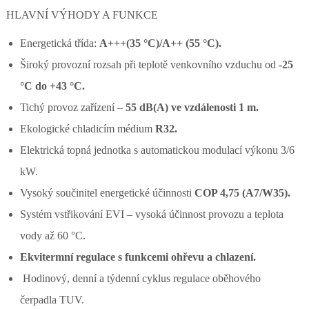
HLAVNÍ VÝHODY A FUNKCE
Energetická třída:
A+++(35 °C)/A++ (55 °C).
Široký provozní rozsah při teplotě venkovního vzduchu od
-25
°C do +43 °C.
Tichý provoz zařízení –
55 dB(A) ve vzdálenosti 1 m.
Ekologické chladicím médium
R32.
Elektrická topná jednotka s automatickou modulací výkonu 3/6
kW.
Vysoký součinitel energetické účinnosti
COP 4,75 (A7/W35).
Systém vstřikování EVI – vysoká účinnost provozu a teplota
vody až 60 °C.
Ekvitermní regulace s funkcemi ohřevu a chlazení.
Hodinový, denní a týdenní cyklus regulace oběhového
čerpadla TUV.