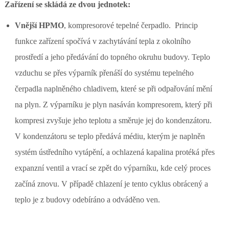
Zařízení se skládá ze dvou jednotek:
Vnější HPMO
, kompresorové tepelné čerpadlo. Princip
funkce zařízení spočívá v zachytávání tepla z okolního
prostředí a jeho předávání do topného okruhu budovy. Teplo
vzduchu se přes výparník přenáší do systému tepelného
čerpadla naplněného chladivem, které se při odpařování mění
na plyn. Z výparníku je plyn nasáván kompresorem, který při
kompresi zvyšuje jeho teplotu a směruje jej do kondenzátoru.
V kondenzátoru se teplo předává médiu, kterým je naplněn
systém ústředního vytápění, a ochlazená kapalina protéká přes
expanzní ventil a vrací se zpět do výparníku, kde celý proces
začíná znovu. V případě chlazení je tento cyklus obrácený a
teplo je z budovy odebíráno a odváděno ven.