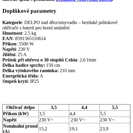
Doplňkové parametry
Kategorie
: DELPO nad dřez/umyvadlo – beztlaké průtokové
ohřívače s baterií pro horní umístění
Hmotnost
: 2.5 kg
EAN
: 8591565110614
Příkon
: 5500 W
Napětí
: 230 V
Jištění
: 25 A
Průtok při ohřevu o 30 stupňů Celsia
: 2,6 l/min
Délka hadice sprchy:
150 cm
Délka výtokového ramínka:
210 mm
Energetická třída
: A
Stupeň krytí
: IP25
Ohřívač delpo
3,5
4,4
5,5
Příkon (kW)
3,5
4,4
5,5
Napětí
230 V~
230 V~
230 V~
Nominální proud
15,2
19,1
23,9
(A)