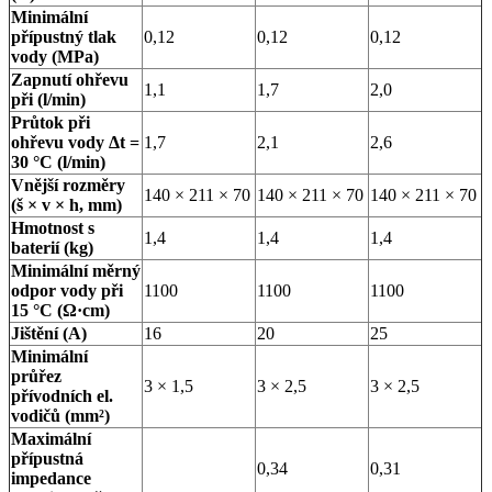
Minimální
přípustný tlak
0,12
0,12
0,12
vody (MPa)
Zapnutí ohřevu
1,1
1,7
2,0
při (l/min)
Průtok při
ohřevu vody Δt =
1,7
2,1
2,6
30 °C (l/min)
Vnější rozměry
140 × 211 × 70
140 × 211 × 70
140 × 211 × 70
(š × v × h, mm)
Hmotnost s
1,4
1,4
1,4
baterií (kg)
Minimální měrný
odpor vody při
1100
1100
1100
15 °C (Ω·cm)
Jištění (A)
16
20
25
Minimální
průřez
3 × 1,5
3 × 2,5
3 × 2,5
přívodních el.
vodičů (mm²)
Maximální
přípustná
0,34
0,31
impedance