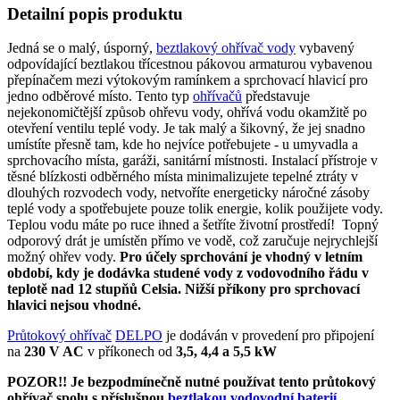
Detailní popis produktu
Jedná se o malý, úsporný,
beztlakový ohřívač vody
vybavený
odpovídající beztlakou třícestnou pákovou armaturou vybavenou
přepínačem mezi výtokovým ramínkem a sprchovací hlavicí pro
jedno odběrové místo. Tento typ
ohřívačů
představuje
nejekonomičtější způsob ohřevu vody, ohřívá vodu okamžitě po
otevření ventilu teplé vody. Je tak malý a šikovný, že jej snadno
umístíte přesně tam, kde ho nejvíce potřebujete - u umyvadla a
sprchovacího místa, garáži, sanitární místnosti. Instalací přístroje v
těsné blízkosti odběrného místa minimalizujete tepelné ztráty v
dlouhých rozvodech vody, netvoříte energeticky náročné zásoby
teplé vody a spotřebujete pouze tolik energie, kolik použijete vody.
Teplou vodu máte po ruce ihned a šetříte životní prostředí! Topný
odporový drát je umístěn přímo ve vodě, což zaručuje nejrychlejší
možný ohřev vody.
Pro účely sprchování je vhodný v letním
období, kdy je dodávka studené vody z vodovodního řádu v
teplotě nad 12 stupňů Celsia.
Nižší příkony pro sprchovací
hlavici nejsou vhodné.
Průtokový ohřívač
DELPO
je dodáván v provedení pro připojení
na
230 V AC
v příkonech od
3,5, 4,4 a
5,5 kW
POZOR!! Je bezpodmínečně nutné používat tento průtokový
ohřívač spolu s příslušnou
beztlakou vodovodní baterií
.