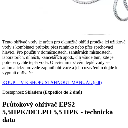
Tento ohřívač vody je určen pro okamžité ohřátí protékající užitkové
vody s kombinací průtoku přes ramínko nebo přes sprchovací
hlavici. Pro použití v domácnostech, sanitárních místnostech,
laboratořích, dílnách, kancelářích apod., čili všude tam, kde je
potřeba rychle teplá voda. Otevřením uzávěru teplé vody se
automaticky provede zapnutí ohřívače a jeho uzavřením dojde k
vypnutí ohřívače.
KOUPIT V E-SHOPU
STÁHNOUT MANUÁL (pdf)
Dostupnost:
Skladem (Expedice do 2 dnů)
Průtokový ohřívač EPS2
5,5HPK/DELPO 5,5 HPK - technická
data