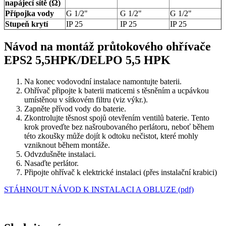
napájecí sítě (Ω)
Přípojka vody
G 1/2"
G 1/2"
G 1/2"
Stupeň krytí
IP 25
IP 25
IP 25
Návod na montáž průtokového ohřívače
EPS2 5,5HPK/DELPO 5,5 HPK
Na konec vodovodní instalace namontujte baterii.
Ohřívač připojte k baterii maticemi s těsněním a ucpávkou
umístěnou v sítkovém filtru (viz výkr.).
Zapněte přívod vody do baterie.
Zkontrolujte těsnost spojů otevřením ventilů baterie. Tento
krok proveďte bez našroubovaného perlátoru, neboť během
této zkoušky může dojít k odtoku nečistot, které mohly
vzniknout během montáže.
Odvzdušněte instalaci.
Nasaďte perlátor.
Připojte ohřívač k elektrické instalaci (přes instalační krabici)
STÁHNOUT NÁVOD K INSTALACI A OBLUZE (pdf)