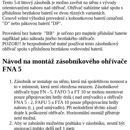
Tento 5-ti litrový zásobník je možno zavěsit na stěnu s vývody
orientovanými nahoru nad ohřívač. Ohřívač nabízíme také spolu s
příslušnou beztlakou baterií ve dvou různých variantách.
Cenově velmi výhodná provedení s kohoutkovou baterií označení
"D" nebo pákovou baterií "DP".
Provedení bez baterie "BB" je určeno pro majitele příslušné baterie
například jako náhrada jiného beztlakého ohřívače.
POZOR!! Je bezpodmínečně nutné používat tento zásobníkový
ohřívač spolu s příslušnou beztlakou vodovodní baterií.
Návod na montáž zásobníkového ohřívače
FNA 5
Zásobník se instaluje na stěnu, která má spolehlivou nosnost a
to v místnosti, která není ohrožena mrazem. Zásobníkové
ohřívače typu FN - 5, FAFO 5 a FT 10 se mohou montovat
pouze připojovacími hrdly dolù ( nad umývadlo) a ohřívače
FNA 5 - 2, FAFU 5 a FTA 10 pouze připojovacími hrdly
nahoru (t. j. pod umývadlo). Při nedodržení těchto zásad
dojde k poškození ohřívače. Horizontální montáž přístroje
není možná.
Aby se zabránilo možnému podtlaku v zásobníku, nesmí být
spojovací trubky delší než 1 metr.