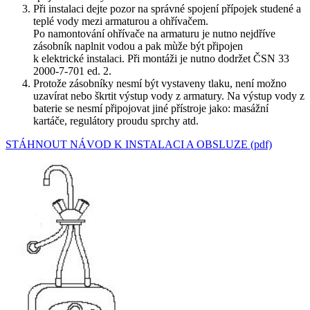
Při instalaci dejte pozor na správné spojení přípojek studené a
teplé vody mezi armaturou a ohřívačem.
Po namontování ohřívače na armaturu je nutno nejdříve
zásobník naplnit vodou a pak mùže být připojen
k elektrické instalaci. Při montáži je nutno dodržet ČSN 33
2000-7-701 ed. 2.
Protože zásobníky nesmí být vystaveny tlaku, není možno
uzavírat nebo škrtit výstup vody z armatury. Na výstup vody z
baterie se nesmí připojovat jiné přístroje jako: masážní
kartáče, regulátory proudu sprchy atd.
STÁHNOUT NÁVOD K INSTALACI A OBSLUZE (pdf)