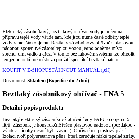
Elektrický zásobníkový, beztlakový ohřívač vody je určen na
přípravu teplé vody všude tam, kde jsou nutné časté odběry teplé
vody v menším objemu. Beztlaký zásobníkový ohřívač s plastovou
nádobou spolehlivě zásobí teplou vodou jedno odběrné místo –
sprchu, umyvadlo a dřez. V tomto beztlakovém systému lze připojit
jen jedno odběrné místo za použití speciální beztlaké baterie.
KOUPIT V E-SHOPU
STÁHNOUT MANUÁL (pdf)
Dostupnost:
Skladem (Expedice do 2 dnů)
Beztlaký zásobníkový ohřívač - FNA 5
Detailní popis produktu
Beztlaký elektrický zásobníkový ohřívač řady FAFU o objemu 5
litrů. Zásobník je konstrukčně řešen plastovou nádobou (beztlakou -
výtok z nádoby nesmí být uzavřen). Ohřívač má plastový plášť.
Izolaci tvoří polyuretanová pěna, která zaručuje nízké tepelné ztráty.