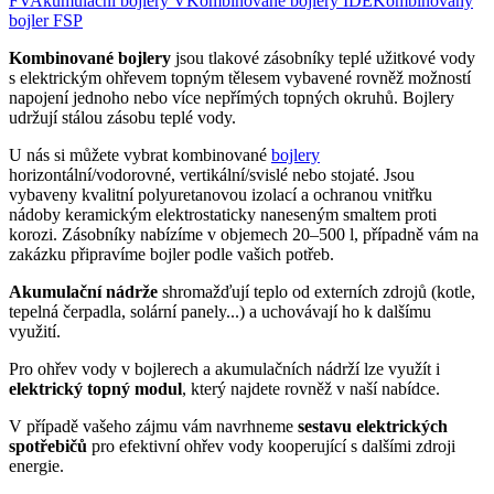
FV
Akumulační bojlery V
Kombinované bojlery IDE
Kombinovaný
bojler FSP
Kombinované bojlery
jsou tlakové zásobníky teplé užitkové vody
s elektrickým ohřevem topným tělesem vybavené rovněž možností
napojení jednoho nebo více nepřímých topných okruhů. Bojlery
udržují stálou zásobu teplé vody.
U nás si můžete vybrat kombinované
bojlery
horizontální/vodorovné, vertikální/svislé nebo stojaté. Jsou
vybaveny kvalitní polyuretanovou izolací a ochranou vnitřku
nádoby keramickým elektrostaticky naneseným smaltem proti
korozi. Zásobníky nabízíme v objemech 20–500 l, případně vám na
zakázku připravíme bojler podle vašich potřeb.
Akumulační nádrže
shromažďují teplo od externích zdrojů (kotle,
tepelná čerpadla, solární panely...) a uchovávají ho k dalšímu
využití.
Pro ohřev vody v bojlerech a akumulačních nádrží lze využít i
elektrický topný modul
, který najdete rovněž v naší nabídce.
V případě vašeho zájmu vám navrhneme
sestavu elektrických
spotřebičů
pro efektivní ohřev vody kooperující s dalšími zdroji
energie.