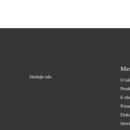
Me
Sledujte nás
O ná
Prod
E-sh
Pora
Doku
Servi