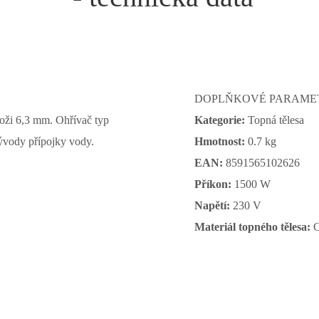
DOPLŇKOVÉ PARAME
noži 6,3 mm. Ohřívač typ
Kategorie:
Topná tělesa
ývody přípojky vody.
Hmotnost:
0.7 kg
EAN:
8591565102626
Příkon:
1500 W
Napětí:
230 V
Materiál topného tělesa:
C