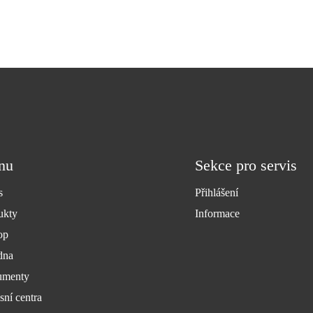
nu
Sekce pro servis
s
Přihlášení
ukty
Informace
op
dna
menty
sní centra