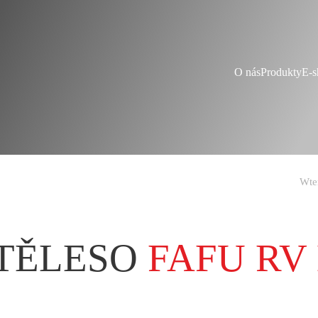
O nás
Produkty
E-s
Wte
 TĚLESO
FAFU RV 