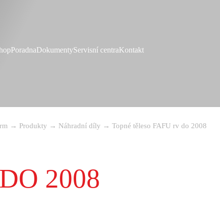
hop
Poradna
Dokumenty
Servisní centra
Kontakt
rm
→
Produkty
→
Náhradní díly
→
Topné těleso FAFU rv do 2008
DO 2008