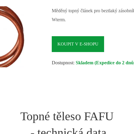
Měděný topný článek pro beztlaký zásobní
Wterm.
KOUPIT V E-SHOPU
Dostupnost:
Skladem (Expedice do 2 dnů
Topné těleso FAFU
- technická data