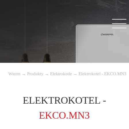
Wterm
→
Produkty
→
Elektrokotle
→
Elektrokotel - EKCO.MN3
ELEKTROKOTEL -
EKCO.MN3