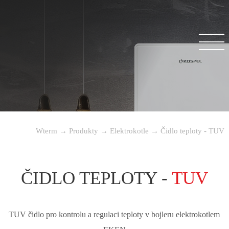
Wterm
→
Produkty
→
Elektrokotle
→
Čidlo teploty - TUV
ČIDLO TEPLOTY -
TUV
TUV čidlo pro kontrolu a regulaci teploty v bojleru elektrokotlem