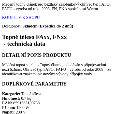
Měděný topný článek pro beztlaký zásobníkový ohřívač typ FAFO,
FAFU - výroba od roku 2008, FN, FNA společnosti Wterm.
KOUPIT V E-SHOPU
Dostupnost:
Skladem (Expedice do 2 dnů)
Topné těleso FAxx, FNxx
- technická data
DETAILNÍ POPIS PRODUKTU
Měděná topná spirála - Topný článek je dodáván s připojovacími
noži 6,3mm. Ohřívač typ FAFO, FAFU - výroba od roku 2008 - lze
identifikovat znakem: plastovými vývody přípojky vody.
DOPLŇKOVÉ PARAMETRY
Kategorie:
Topná tělesa
Hmotnost:
0.7 kg
EAN:
8591565100738
Příkon:
1500 W
Napětí:
230 V